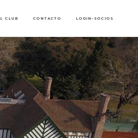
EL CLUB
CONTACTO
LOGIN-SOCIOS
istoria del Club
omisión Directiva
ampeonato Argentino
aleria Imágenes
ovedades
entenary Tennis Club