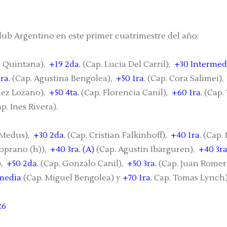
lub Argentino en este primer cuatrimestre del año:
 Quintana),
+19 2da.
(Cap. Lucia Del Carril),
+30 Intermed
ra.
(Cap. Agustina Bengolea),
+50 1ra
. (Cap. Cora Salimei)
uez Lozano),
+50 4ta.
(Cap. Florencia Canil),
+60 1ra.
(Cap.
p. Ines Rivera).
 Medus),
+30 2da.
(Cap. Cristian Falkinhoff),
+40 1ra.
(Cap. 
Soprano (h)),
+40 3ra. (A)
(Cap. Agustin Ibarguren),
+40 3ra
),
+50 2da.
(Cap. Gonzalo Canil),
+50 3ra.
(Cap. Juan Romer
media
(Cap. Miguel Bengolea) y
+70 1ra.
Cap. Tomas Lynch)
26