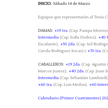
INICIO:
Sábado 14 de Marzo
Equipos que representarán al Tenis C
DAMAS:
+19 1ra.
(Cap. Pampa Moreno
Intermedia
(Cap. Sofía Dodero),
+40 3
Escalante),
+50 2da.
(Cap. Sol Rodrig
Carola Rodriguez Socas) y
+70 1ra.
(Ca
CABALLEROS:
+19 2da.
(Cap. Agustin
Marcos Juarez),
+40 2da.
(Cap. Juan 
Intermedia
(Cap. Sebastián Lambardi
+60 1ra.
(Cap. Luis Medus),
+60 Inter
Calendario (Primer Cuatrimestre) 20