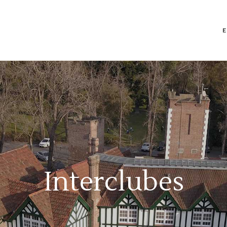
H
C
C
G
N
C
Interclubes